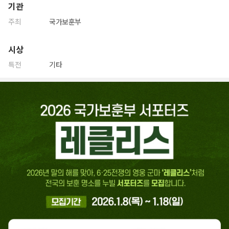
기관
주최
국가보훈부
시상
특전
기타