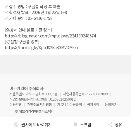
✅️ 접수 방법 : 구글폼 작성 후 제출
✅️ 합격자 발표 : 2026년 1월 23일 (금)
✅️ 기타 문의 : 02-6416-1758
[💁상세 안내 블로그 글 링크]
https://blog.naver.com/mpvalove/224139248574
[📋신청 구글폼 링크]
https://forms.gle/XpbJX2kaK3MVDMkx7
비누커리어 주식회사
서울특별시 마포구 양화로 113, 5층
사업자등록번호 : 572-87-02009
직업정보제공사업 신고번호 : J1203020250012
이용약관
개인정보처리방침
커뮤니티이용규칙
공지사항
문의하기
© 에브리커리어(캠퍼스픽)
웹사이트 바로가기
스크랩
공유