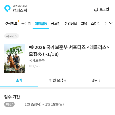
로그인
갓생피드
동아리
대외활동
공모전
취업정보
교육
스터디
이벤트
서포터즈
📢 2026 국가보훈부 서포터즈 <레클리스>
모집🐴 (~1/18)
국가보훈부
2,575
소개
팀원 모집
댓글
0
0
접수 기간
마감
1월 8일(목) ~ 1월 18일(일)