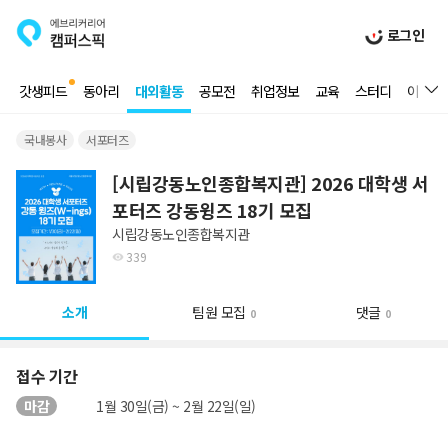
로그인
갓생피드
동아리
대외활동
공모전
취업정보
교육
스터디
이벤트
국내봉사
서포터즈
[시립강동노인종합복지관] 2026 대학생 서
포터즈 강동윙즈 18기 모집
시립강동노인종합복지관
339
소개
팀원 모집
댓글
0
0
접수 기간
마감
1월 30일(금) ~ 2월 22일(일)