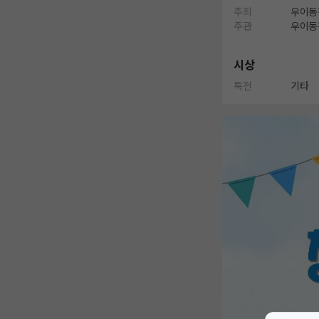
주최
우이동
주관
우이동
시상
특전
기타