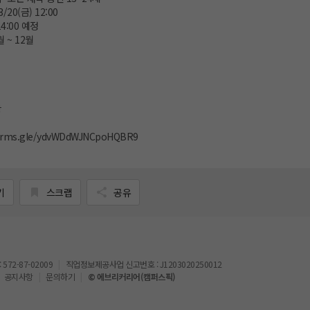
/20(금) 12:00
14:00 예정
월 ~ 12월
창
forms.gle/ydvWDdWJNCpoHQBR9
기
스크랩
공유
72-87-02009
직업정보제공사업 신고번호 : J1203020250012
공지사항
문의하기
© 에브리커리어(캠퍼스픽)