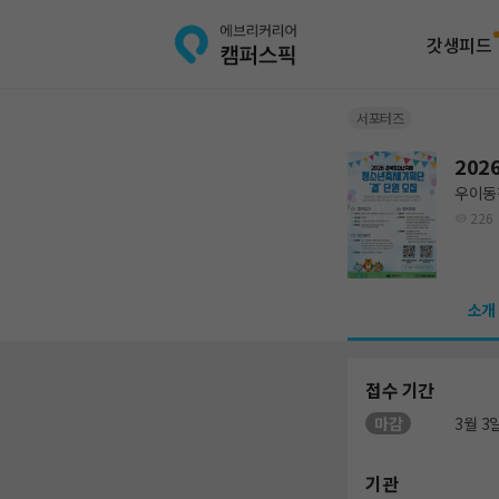
갓생피드
서포터즈
202
우이동
226
소개
접수 기간
마감
3월 3일
기관