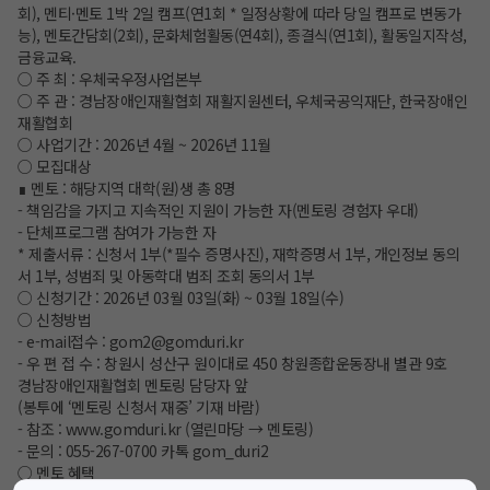
회), 멘티·멘토 1박 2일 캠프(연1회 * 일정상황에 따라 당일 캠프로 변동가
능), 멘토간담회(2회), 문화체험활동(연4회), 종결식(연1회), 활동일지작성,
금융교육.
○ 주 최 : 우체국우정사업본부
○ 주 관 : 경남장애인재활협회 재활지원센터, 우체국공익재단, 한국장애인
재활협회
○ 사업기간 : 2026년 4월 ~ 2026년 11월
○ 모집대상
∎ 멘토 : 해당지역 대학(원)생 총 8명
- 책임감을 가지고 지속적인 지원이 가능한 자(멘토링 경험자 우대)
- 단체프로그램 참여가 가능한 자
* 제출서류 : 신청서 1부(*필수 증명사진), 재학증명서 1부, 개인정보 동의
서 1부, 성범죄 및 아동학대 범죄 조회 동의서 1부
○ 신청기간 : 2026년 03월 03일(화) ~ 03월 18일(수)
○ 신청방법
- e-mail접수 : gom2@gomduri.kr
- 우 편 접 수 : 창원시 성산구 원이대로 450 창원종합운동장내 별관 9호
경남장애인재활협회 멘토링 담당자 앞
(봉투에 ‘멘토링 신청서 재중’ 기재 바람)
- 참조 : www.gomduri.kr (열린마당 → 멘토링)
- 문의 : 055-267-0700 카톡 gom_duri2
○ 멘토 혜택