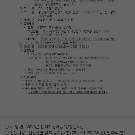
○ 사 업 명 : 2026년 장애가정아동 ‘성장멘토링’
○ 활동내용 : 일상생활 및 학습지원(연20회/주1-2회 2시간), 발대식(연1