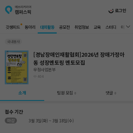
로그인
갓생피드
동아리
대외활동
공모전
취업정보
교육
스터디
이벤트
국내봉사
[경남장애인재활협회]2026년 장애가정아
동 성장멘토링 멘토모집
우정사업본부
404
소개
팀원 모집
댓글
0
0
접수 기간
마감
3월 3일(화) ~ 3월 18일(수)