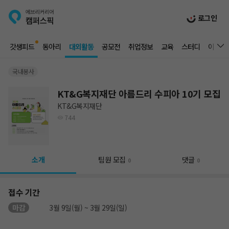
로그인
갓생피드
동아리
대외활동
공모전
취업정보
교육
스터디
이벤트
국내봉사
KT&G복지재단 아름드리 수피아 10기 모집
KT&G복지재단
744
소개
팀원 모집
댓글
0
0
접수 기간
마감
3월 9일(월) ~ 3월 29일(일)