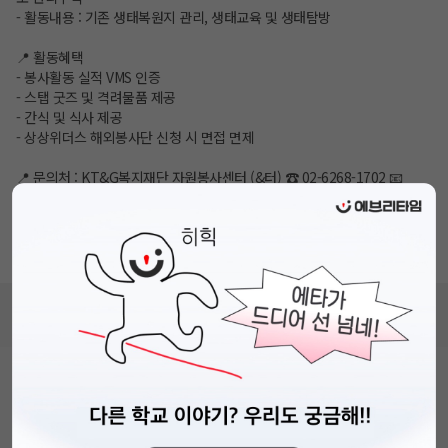
- 활동내용 : 기존 생태복원지 관리, 생태교육 및 생태탐방
📍 활동혜택
- 봉사활동 실적 VMS 인증
- 스탭 굿즈 및 격려물품 제공
- 간식 및 식사 제공
- 상상위더스 해외봉사단 신청 시 면접 면제
📍 문의처 : KT&G복지재단 자원봉사센터 (&터) ☎ 02-6268-1702 📧
ktngvol@ktngwelfare.org
👉 더 자세한 내용은 <공고 포스터> 또는 <KT&G복지재단 홈페이지-자원
봉사센터(&터)-프로그램 신청> 해당 게시글에서 확인하세요!
비누커리어 주식회사
서울특별시 마포구 양화로 113, 5층
사업자등록번호 : 572-87-02009
직업정보제공사업 신고번호 : J1203020250012