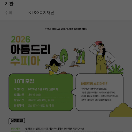
기관
주최
KT&G복지재단