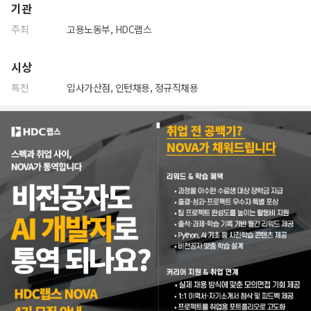
기관
주최
고용노동부, HDC랩스
시상
특전
입사가산점, 인턴채용, 정규직채용