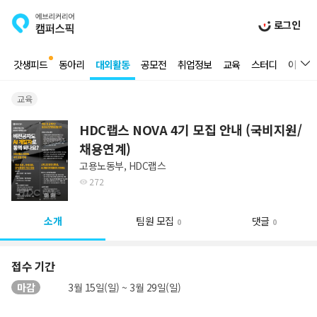
로그인
갓생피드
동아리
대외활동
공모전
취업정보
교육
스터디
이벤트
교육
HDC랩스 NOVA 4기 모집 안내 (국비지원/
채용연계)
고용노동부, HDC랩스
272
소개
팀원 모집
댓글
0
0
접수 기간
마감
3월 15일(일) ~ 3월 29일(일)