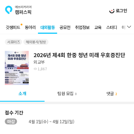
로그인
갓생피드
동아리
대외활동
공모전
취업정보
교육
스터디
이벤트
서포터즈
해외봉사/탐방
2026년 제4회 한중 청년 미래 우호증진단
외교부
1,867
소개
팀원 모집
댓글
0
2
접수 기간
마감
4월 1일(수) ~ 4월 12일(일)