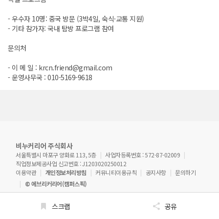
- 우수자 10명: 중국 방문 (3박4일, 숙식·교통 지원)
- 기타 참가자: 국내 탐방 프로그램 참여
문의처
- 이 메 일 : krcn.friend@gmail.com
- 운영사무국 : 010-5169-9618
비누커리어 주식회사
서울특별시 마포구 양화로 113, 5층
사업자등록번호 : 572-87-02009
직업정보제공사업 신고번호 : J1203020250012
이용약관
개인정보처리방침
커뮤니티이용규칙
공지사항
문의하기
© 에브리커리어(캠퍼스픽)
스크랩
공유