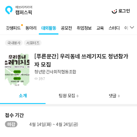
로그인
갓생피드
동아리
대외활동
공모전
취업정보
교육
스터디
이벤트
국내봉사
서포터즈
[푸른문간] 우리동네 쓰레기지도 청년참가
자 모집
청년문간사회적협동조합
397
소개
팀원 모집
댓글
0
0
접수 기간
마감
4월 14일(화) ~ 4월 24일(금)