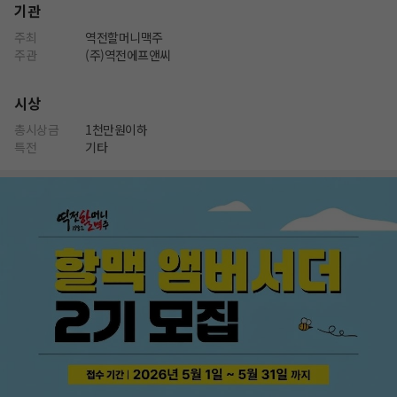
기관
주최
역전할머니맥주
주관
(주)역전에프앤씨
시상
총시상금
1천만원이하
특전
기타