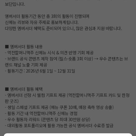
보단입니다.
앰버서더 활동기간 동안 총 3회의 활동이 진행되며
신메뉴 리뷰와 자유 주제로 홍보하게됩니다.
다양한 앰버서더 혜택도 준비되어 있으니, 많은 관심과 지원 바랍니다.
■ 앰버서더 활동 내용
- 역전할머니맥주 신메뉴 시식 & 의견 반영 기회 제공
- 브랜드 공식 콘텐츠 제작 참여 (릴스·숏폼 3회 이상) → 우수 콘텐츠는 브
랜드 채널 노출 기회 제공
- 활동기간 : 2026년 6월 1일 ~ 12월 31일
■ 앰버서더 활동 혜택
- 앰버서더 선정 시 웰컴 기프트 제공 (역전할머니맥주 기프트 카드 및 한정
판 굿즈)
- 생일 스페셜 기프트 제공 (메뉴 쿠폰 10매, 매장 축하 영상 송출)
- 활동 기간 내 역전할머니맥주 신메뉴 경험
- 우수 활동자 리워드 (콘텐츠 당 최대 30만원 상당)
- 대외활동 포트폴리오에 활용 가능한 공식 앰버서더 수료증 발급