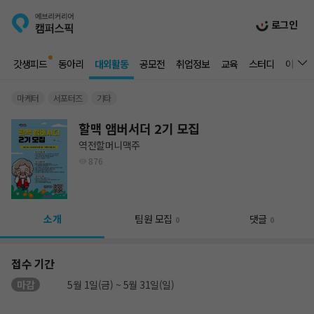
로그인
갓생피드
동아리
대외활동
공모전
취업정보
교육
스터디
이벤트
마케터
서포터즈
기타
할맥 앰버서더 2기 모집
역전할머니맥주
876
소개
팀원 모집
댓글
0
0
접수 기간
마감
5월 1일(금) ~ 5월 31일(일)