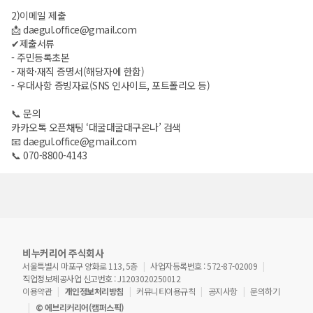
2)이메일 제출
📩 daegul.office@gmail.com
✔제출서류
- 주민등록초본
- 재학·재직 증명서(해당자에 한함)
- 우대사항 증빙자료(SNS 인사이트, 포트폴리오 등)
📞 문의
카카오톡 오픈채팅 ‘대굴대굴대구온나’ 검색
📧 daegul.office@gmail.com
📞 070-8800-4143
비누커리어 주식회사
서울특별시 마포구 양화로 113, 5층
사업자등록번호 : 572-87-02009
직업정보제공사업 신고번호 : J1203020250012
이용약관
개인정보처리방침
커뮤니티이용규칙
공지사항
문의하기
© 에브리커리어(캠퍼스픽)