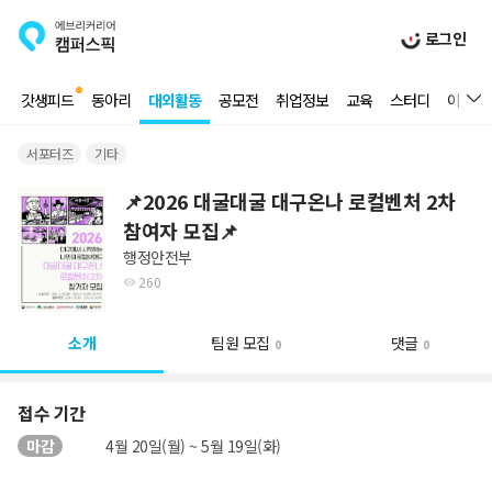
로그인
갓생피드
동아리
대외활동
공모전
취업정보
교육
스터디
이벤트
서포터즈
기타
📌2026 대굴대굴 대구온나 로컬벤처 2차
참여자 모집📌
행정안전부
260
소개
팀원 모집
댓글
0
0
접수 기간
마감
4월 20일(월) ~ 5월 19일(화)