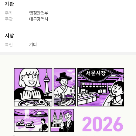
기관
주최
행정안전부
주관
대구광역시
시상
특전
기타