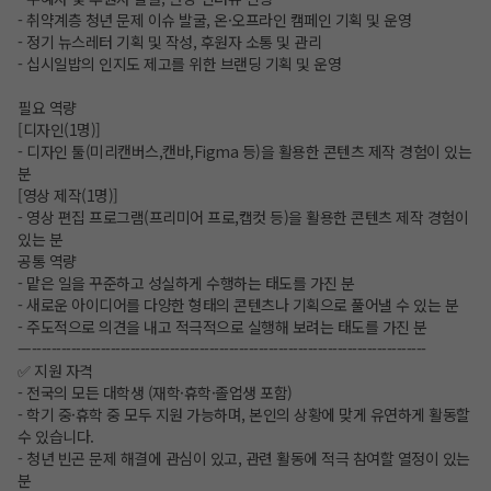
- 취약계층 청년 문제 이슈 발굴, 온·오프라인 캠페인 기획 및 운영
- 정기 뉴스레터 기획 및 작성, 후원자 소통 및 관리
- 십시일밥의 인지도 제고를 위한 브랜딩 기획 및 운영
필요 역량
[디자인(1명)]
- 디자인 툴(미리캔버스,캔바,Figma 등)을 활용한 콘텐츠 제작 경험이 있는
분
[영상 제작(1명)]
- 영상 편집 프로그램(프리미어 프로,캡컷 등)을 활용한 콘텐츠 제작 경험이
있는 분
공통 역량
- 맡은 일을 꾸준하고 성실하게 수행하는 태도를 가진 분
- 새로운 아이디어를 다양한 형태의 콘텐츠나 기획으로 풀어낼 수 있는 분
- 주도적으로 의견을 내고 적극적으로 실행해 보려는 태도를 가진 분
—--------------------------------------------------------------------------------
✅ 지원 자격
- 전국의 모든 대학생 (재학·휴학·졸업생 포함)
- 학기 중·휴학 중 모두 지원 가능하며, 본인의 상황에 맞게 유연하게 활동할
수 있습니다.
- 청년 빈곤 문제 해결에 관심이 있고, 관련 활동에 적극 참여할 열정이 있는
분