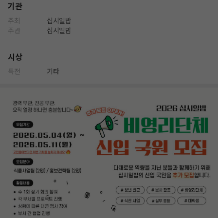
기관
주최
십시일밥
주관
십시일밥
시상
특전
기타