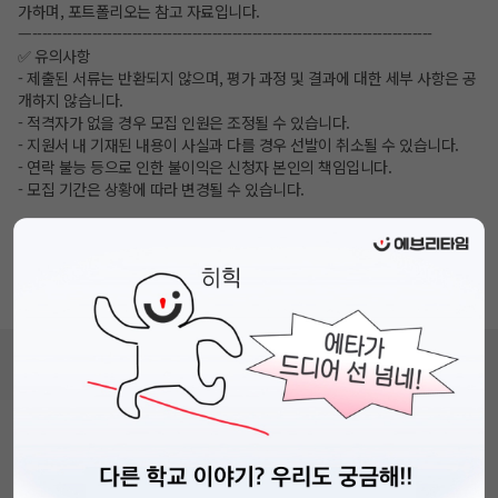
가하며, 포트폴리오는 참고 자료입니다.
—--------------------------------------------------------------------------------
✅ 유의사항
- 제출된 서류는 반환되지 않으며, 평가 과정 및 결과에 대한 세부 사항은 공
개하지 않습니다.
- 적격자가 없을 경우 모집 인원은 조정될 수 있습니다.
- 지원서 내 기재된 내용이 사실과 다를 경우 선발이 취소될 수 있습니다.
- 연락 불능 등으로 인한 불이익은 신청자 본인의 책임입니다.
- 모집 기간은 상황에 따라 변경될 수 있습니다.
✅ 문의
- 이메일: tenspoonwithyou@gmail.com
함께하는 성장, 함께하는 미래, 이제 당신의 차례입니다.
비누커리어 주식회사
서울특별시 마포구 양화로 113, 5층
사업자등록번호 : 572-87-02009
직업정보제공사업 신고번호 : J1203020250012