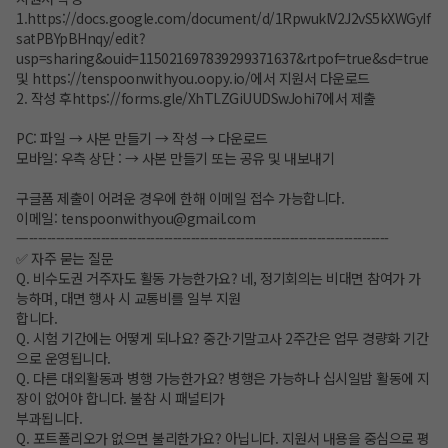
1.
https://docs.google.com/document/d/1RpwuklV2J2vS5kXWGyIf
satPBYpBHnqy/edit?
usp=sharing&ouid=115021697839299371637&rtpof=true&sd=true
및
https://tenspoonwithyou.oopy.io/
에서 지원서 다운로드
2. 작성 후
https://forms.gle/XhTLZGiUUDSwJohi7
에서 제출
PC: 파일 → 사본 만들기 → 작성 → 다운로드
모바일: 우측 상단 : → 사본 만들기 또는 공유 및 내보내기
구글폼 제출이 어려운 경우에 한해 이메일 접수 가능합니다.
이메일: tenspoonwithyou@gmail.com
—--------------------------------------------------------------------------------
✅ 자주 묻는 질문
Q. 비수도권 거주자도 활동 가능한가요? 네, 정기회의는 비대면 참여가 가
능하며, 대면 행사 시 교통비를 일부 지원
합니다.
Q. 시험 기간에는 어떻게 되나요? 중간·기말고사 2주간은 업무 경량화 기간
으로 운영됩니다.
Q. 다른 대외활동과 병행 가능한가요? 병행은 가능하나 십시일밥 활동에 지
장이 없어야 합니다. 불참 시 패널티가
부과됩니다.
Q. 포트폴리오가 없으면 불리한가요? 아닙니다. 지원서 내용을 중심으로 평