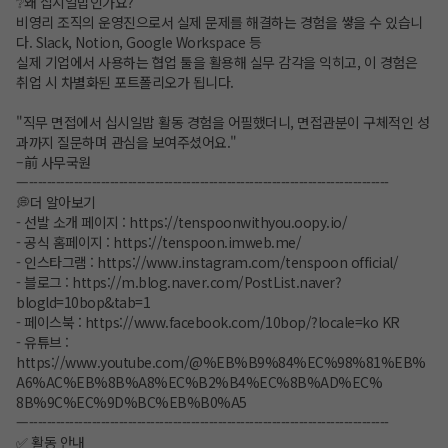
❔왜 십시일밥인가요?
비영리 조직의 운영진으로서 실제 문제를 해결하는 경험을 쌓을 수 있습니
다. Slack, Notion, Google Workspace 등
실제 기업에서 사용하는 협업 툴을 활용해 실무 감각을 익히고, 이 경험은
취업 시 차별화된 포트폴리오가 됩니다.
"직무 면접에서 십시일밥 활동 경험을 어필했더니, 면접관분이 구체적인 성
과까지 질문하며 관심을 보여주셨어요."
–前 사무국원
—--------------------------------------------------------------------------------
💭더 알아보기
- 선발 소개 페이지 :
https://tenspoonwithyou.oopy.io/
- 공식 홈페이지 :
https://tenspoon.imweb.me/
- 인스타그램 :
https://www.instagram.com/tenspoon
official/
- 블로그 :
https://m.blog.naver.com/PostList.naver?
blogld=10bop&tab=1
- 페이스북 :
https://www.facebook.com/10bop/?locale=ko
KR
- 유튜브 :
https://www.youtube.com/@%EB%B9%84%EC%98%81%EB%
A6%AC%EB%8B%A8%EC%B2%B4%EC%8B%AD%EC%
8B%9C%EC%9D%BC%EB%B0%A5
—--------------------------------------------------------------------------------
✅ 활동 안내