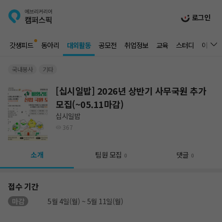
로그인
갓생피드
동아리
대외활동
공모전
취업정보
교육
스터디
이벤트
국내봉사
기타
[십시일밥] 2026년 상반기 사무국원 추가
모집(~05.11마감)
십시일밥
367
소개
팀원 모집
댓글
0
0
접수 기간
마감
5월 4일(월) ~ 5월 11일(월)