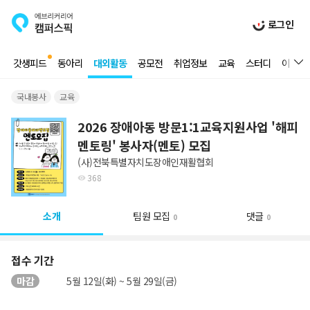
로그인
갓생피드
동아리
대외활동
공모전
취업정보
교육
스터디
이벤트
국내봉사
교육
2026 장애아동 방문1:1교육지원사업 '해피
멘토링' 봉사자(멘토) 모집
(사)전북특별자치도장애인재활협회
368
소개
팀원 모집
댓글
0
0
접수 기간
마감
5월 12일(화) ~ 5월 29일(금)