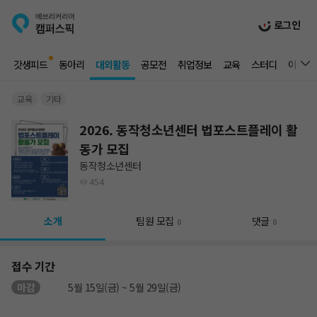
로그인
갓생피드
동아리
대외활동
공모전
취업정보
교육
스터디
이벤트
교육
기타
2026. 동작청소년센터 법포스트플레이 활
동가 모집
동작청소년센터
454
소개
팀원 모집
댓글
0
0
접수 기간
마감
5월 15일(금) ~ 5월 29일(금)