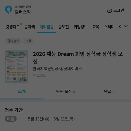
로그인
갓생피드
동아리
대외활동
공모전
취업정보
교육
스터디
이벤트
국내봉사
교육
2026 재능 Dream 희망 장학금 장학생 모
집
한국지역난방공사/굿네이버스
2,691
소개
팀원 모집
댓글
0
0
접수 기간
마감
5월 13일(수) ~ 6월 11일(목)