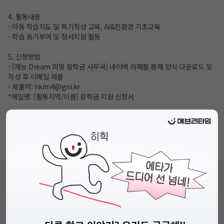
4. 활동내용
- 아동 학습지도 및 특기적성 교육, AI&친환경 기초교육
- 학습 동기부여 및 정서지원 활동
5. 신청방법
- [재능 Dream 희망 장학금 사무국] 네이버 카페를 통해 양식 다운로드 및
작성 후 이메일 제출
- 제출처: hkim4@gni.kr
*메일명: [활동지역/이름] 장학금 지원 신청서
6. 문의처
- 재능 Dream 희망 장학금 사무국
E. hkim4@gni.kr
T. 02-6424-1687
비누커리어 주식회사