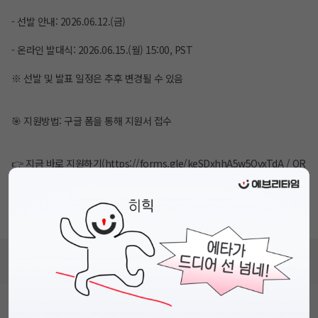
- 선발 안내: 2026.06.12.(금)
- 온라인 발대식: 2026.06.15.(월) 15:00, PST
※ 선발 및 발표 일정은 추후 변경될 수 있음
🎯 지원방법: 구글 폼을 통해 지원서 접수
👉 지금 바로 지원하기(
https://forms.gle/keSDxhhA5w5QvxTdA
/ QR
코드)
#PhoneBox #폰박스 #PhoneBoxFriends #BrandAmbassador