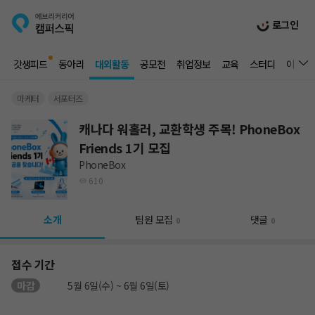
로그인
갓생피드
동아리
대외활동
공모전
취업정보
교육
스터디
이벤트
마케터
서포터즈
캐나다 워홀러, 교환학생 주목! PhoneBox
Friends 1기 모집
PhoneBox
610
소개
팀원 모집
댓글
0
0
접수 기간
마감
5월 6일(수) ~ 6월 6일(토)