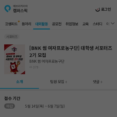
로그인
갓생피드
동아리
대외활동
공모전
취업정보
교육
스터디
이벤트
서포터즈
[BNK 썸 여자프로농구단] 대학생 서포터즈
2기 모집
BNK 썸 여자프로농구단
379
소개
팀원 모집
댓글
0
0
접수 기간
마감
5월 14일(목) ~ 6월 7일(일)