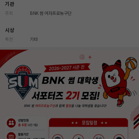
기관
주최
BNK 썸 여자프로농구단
시상
특전
기타