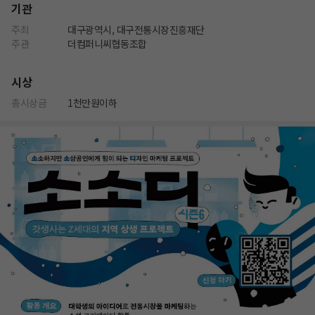
기관
주최
대구광역시, 대구전통시장진흥재단
주관
더컴퍼니씨협동조합
시상
총시상금
1천만원이하