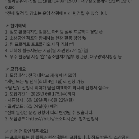
- 성과공유회 : 9월 11일(금) 14:00~15:00ㅣ대구창조경제혁신센터 1층 C-
quad
*전체 일정 및 장소는 운영 상황에 따라 변경될 수 있습니다.
📌 참여혜택
1. 점포 환경디자인 & 홍보·마케팅 실무 프로젝트 경험 🎨
2. 소상공인 점포와 함께하는 현장 활동 경험 👣
3. 팀 프로젝트 포트폴리오 제작 기회 🗂️
4. 대학생 활동지원금 지급(월 25만원x2개월) 🙌
5. 우수 활동팀 시상 🏆 *중소벤처기업부 장관상, 대구광역시장상 등
📌 모집개요
1. 모집대상 : 전국 대학교 재·휴학생 60명
*개인 또는 팀 단위(최대 4인 1팀)로 신청 가능
⭐팀 단위 신청시 리더가 팀을 대표하여 하나의 신청서 접수⭐
2. 모집기간 : ~2026년 6월 17일(수)까지
- 서류심사 : 6월 18일(목)~6월 22일(월)
- 결과발표 : 6월 24일(수) 예정
*전체 일정은 운영 상황에 따라 변경될 수 있습니다.
3. 모집링크 :
https://bit.ly/
소소디시즌6_참가신청서
✅ 신청 전 확인해주세요!
본 프로젝트는 팀 활동과 현장 활동이 포함됩니다. 점포 방문 및 소상공인