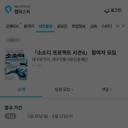
로그인
갓생피드
동아리
대외활동
공모전
취업정보
교육
스터디
이벤트
서포터즈
「소소디 프로젝트 시즌6」 참여자 모집
대구광역시, 대구전통시장진흥재단
299
소개
팀원 모집
댓글
0
0
접수 기간
마감
5월 18일(월) ~ 6월 17일(수)