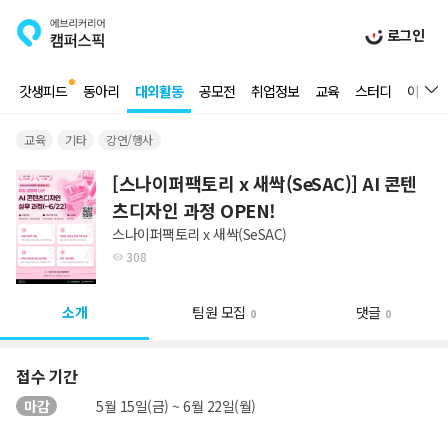
로그인
갓생피드
동아리
대외활동
공모전
취업정보
교육
스터디
이벤트
교육
기타
강연/행사
[스나이퍼팩토리 x 새싹(SeSAC)] AI 콘텐
츠디자인 과정 OPEN!
스나이퍼팩토리 x 새싹(SeSAC)
308
소개
팀원 모집
댓글
0
0
접수 기간
마감
5월 15일(금) ~ 6월 22일(월)