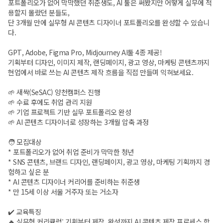
포트폴리오가 없어 막막했던 취준생도, AI 툴은 써봤지만 어떻게 실무에 적
용할지 몰랐던 분들도,
단 3개월 만에 실무형 AI 콘텐츠 디자이너 포트폴리오를 완성할 수 있습니
다.
GPT, Adobe, Figma Pro, Midjourney AI툴 4종 제공!
기획부터 디자인, 이미지 제작, 랜딩페이지, 광고 영상, 마케팅 콘텐츠까지
현업에서 바로 쓰는 AI 콘텐츠 제작 흐름을 직접 만들며 익혀보세요.
🌱 새싹(SeSAC) 양천캠퍼스 진행
🌱 수료 후에도 취업 관리 지원
🌱 기업 프로젝트 기반 실무 포트폴리오 완성
🌱 AI 콘텐츠 디자이너로 성장하는 3개월 압축 과정
🧑 모집대상
* 포트폴리오가 없어 취업 준비가 막막한 청년
* SNS 콘텐츠, 브랜드 디자인, 랜딩페이지, 광고 영상, 마케팅 기획까지 경
험하고 싶은 분
* AI 콘텐츠 디자이너 커리어를 준비하는 취준생
* 만 15세 이상 서울 거주자 또는 거소자
✔️ 교육특징
🔥 실무형 커리큘럼: 기획부터 제작, 완성까지 AI 콘텐츠 제작 프로세스 학