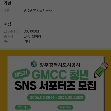
기관
주최
광주광역시도시공사
시상
1등시상금
300,000원
총시상금
1천만원이하
특전
기타