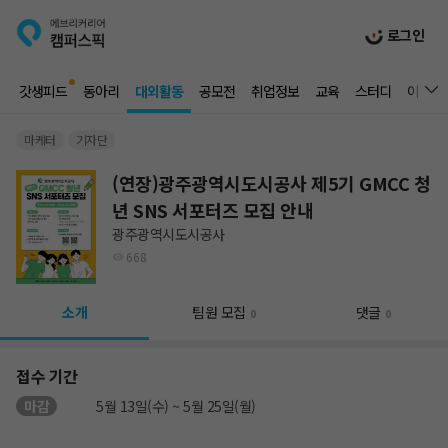
로그인
갓생피드
동아리
대외활동
공모전
취업정보
교육
스터디
이벤트
마케터
기자단
(연장)광주광역시도시공사 제5기 GMCC 청
년 SNS 서포터즈 모집 안내
광주광역시도시공사
668
소개
팀원 모집
댓글
0
0
접수 기간
마감
5월 13일(수) ~ 5월 25일(월)