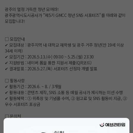
광주의 열정 가득한 청년 모여라!
광주광역시도시공사가 "제5기 GMCC 청년 SNS 서포터즈"를 아래와 같이
모집합니다!
□ 모집안내
✔ 모집대상 : 광주지역 내 대학교 재학생 및 광주 거주 청년(만 19세 이상
34세 이하)
✔ 모집기간 : 2026.5.13.(수) 09:00 ~ 5.25.(월) 23:30
✔ 지원방법 : 네이버 폼을 통한 지원서 제출(QR코드)
✔ 결과발표 : 2026.5.27.(목) 서포터즈 선정자 개별 발표
□ 활동사항
✔ 활동기간 : 2026.6. ~ 8. / 3개월
✔ 활동내용 : 콘텐츠 제작, SNS 소통 등 매월 공사가 제시하는 미션 수행
✔ 활동혜택 : ① 위촉장 및 기념품 수여, ② 원고료 및 SNS 활동비 지급, ③
우수 서포터즈 포상금
□ 문의처
광주광역시도시공사 대외협력실 SNS서포터즈 담당 : 062-600-6916 /
062-434-4696