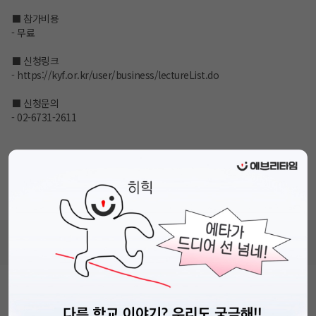
⬛ 참가비용
- 무료
⬛ 신청링크
-
https://kyf.or.kr/user/business/lectureList.do
⬛ 신청문의
- 02-6731-2611
자세한 내용은 각 신청페이지를 참고해주시기 바랍니다.
많은 관심과 신청 부탁드립니다.
감사합니다 🥰
비누커리어 주식회사
서울특별시 마포구 양화로 113, 5층
사업자등록번호 : 572-87-02009