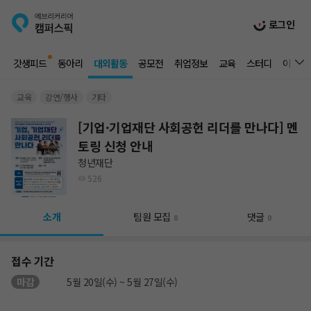
로그인
갓생피드
동아리
대외활동
공모전
취업정보
교육
스터디
이벤트
교육
강연/행사
기타
[기업·기업재단 사회공헌 리더를 만나다] 멘
토링 신청 안내
청년재단
526
소개
팀원 모집
댓글
0
0
접수 기간
마감
5월 20일(수) ~ 5월 27일(수)