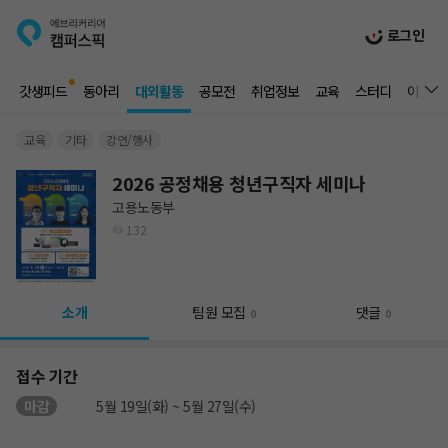
로그인
갓생피드
동아리
대외활동
공모전
취업정보
교육
스터디
이벤트
교육
기타
강연/행사
2026 공정채용 청년구직자 세미나
고용노동부
132
소개
팀원 모집
댓글
0
0
접수 기간
마감
5월 19일(화) ~ 5월 27일(수)