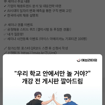
💬 세미나 주요 내용
✔ 기업의 채용트렌드 분석 및 대응전략 마련
✔ AI시대의 일자리 변화 예측을 통한 구직 변화 고민
✔ 한국마사회 채용 설명회
🎉 세미나 경품 이벤트
✅ 공정채용 스피드 퀴즈 (갤럭시탭 등 푸짐한 경품!)
✅ 내가 질문왕!
✅ 세미나 사전등록 이벤트 (아이스 아메리카노 기프티콘 100명)
🔗 참가신청: 포스터 QR코드 스캔 후 신청서 작성
🔗 신청링크:
https://myip.kr/ZLUmO
📌 모집기간: 5월 19일(화) ~ 5월 27일(수) / 선착순 마감!
#고용노동부 #한국산업인력공단 #한국외국어대학교 #공정채용 #채용세미
나 #채용트렌드 #AI채용트렌드
비누커리어 주식회사