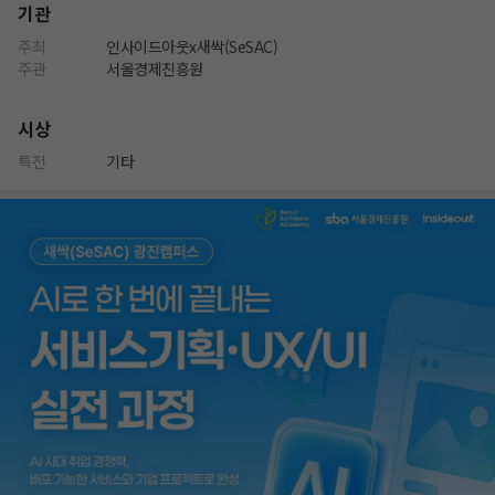
기관
주최
인사이드아웃x새싹(SeSAC)
주관
서울경제진흥원
시상
특전
기타