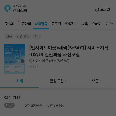
로그인
갓생피드
동아리
대외활동
공모전
취업정보
교육
스터디
이벤트
교육
강연/행사
기타
[인사이드아웃x새싹(SeSAC)] 서비스기획
·UX/UI 실전과정 사전모집
인사이드아웃x새싹(SeSAC)
162
소개
팀원 모집
댓글
0
0
접수 기간
마감
5월 20일(수) ~ 6월 3일(수)