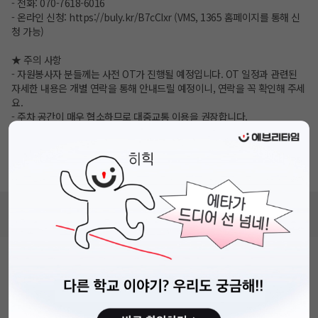
- 전화: 070-7618-6016
- 온라인 신청:
https://buly.kr/B7cCIxr
(VMS, 1365 홈페이지를 통해 신
청 가능)
★ 주의 사항
- 자원봉사자 분들께는 사전 OT가 진행될 예정입니다. OT 일정과 관련된
자세한 내용은 개별 연락을 통해 안내드릴 예정이니, 연락을 꼭 확인해 주세
요.
- 주차 공간이 매우 협소하므로 대중교통 이용을 권장합니다.
★ 참여를 원하는 분들은 지금 바로 신청해주세요!
많은 분들의 적극적인 참여를 기다립니다. 함께 지구를 지키는 작은 실천에
동참하여 행복한 축제를 만들어가요!
비누커리어 주식회사
서울특별시 마포구 양화로 113, 5층
사업자등록번호 : 572-87-02009
직업정보제공사업 신고번호 : J1203020250012
이용약관
개인정보처리방침
커뮤니티이용규칙
공지사항
문의하기