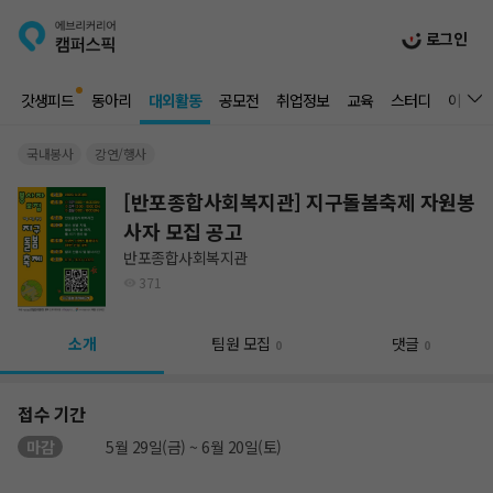
로그인
갓생피드
동아리
대외활동
공모전
취업정보
교육
스터디
이벤트
국내봉사
강연/행사
[반포종합사회복지관] 지구돌봄축제 자원봉
사자 모집 공고
반포종합사회복지관
371
소개
팀원 모집
댓글
0
0
접수 기간
마감
5월 29일(금) ~ 6월 20일(토)