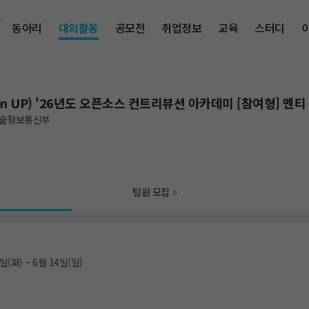
동아리
대외활동
공모전
취업정보
교육
스터디
en UP) '26년도 오픈소스 컨트리뷰션 아카데미 [참여형] 멘티
술정보통신부
팀원 모집
0
일(화) ~ 6월 14일(일)