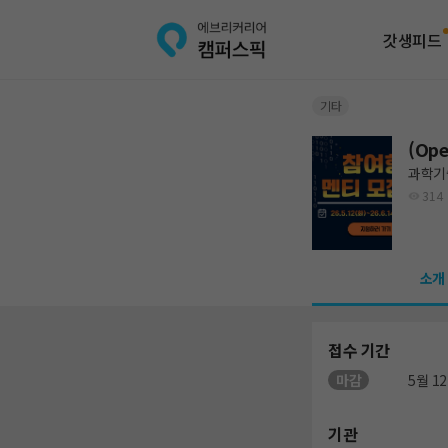
갓생피드
기타
(Op
과학기
314
소개
접수 기간
마감
5월 12
기관