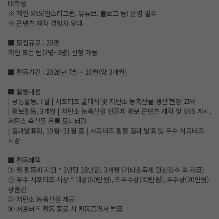
대학생
※ 개인 SNS(인스타그램, 유튜브, 블로그 등) 운영 필수
※ 콘텐츠 제작 경험자 우대
■ 모집규모 : 20명
개인 또는 팀(2명~3명) 신청 가능
■ 활동기간 : 2026년 7월 ~ 10월(약 3개월)
■ 활동내용
| 공통활동, 7월 | 서포터즈 발대식 및 저탄소 농축산물 생산 현장 교육
| 홍보활동, 3개월 | 저탄소 농축산물 인증제 홍보 콘텐츠 제작 및 SNS 게시,
저탄소 축산물 유통 모니터링
| 결과발표회, 10월~11월 중 | 서포터즈 활동 결과 발표 및 우수 서포터즈
시상
■ 활동혜택
① 월 활동비 지원 * 1인당 18만원, 3개월 (기타소득세 원천징수 후 지급)
② 우수 서포터즈 시상 * 대상(50만원), 최우수상(30만원), 우수상(20만원)
상품권
③ 저탄소 농축산물 제공
④ 서포터즈 활동 종료 시 활동증명서 발급