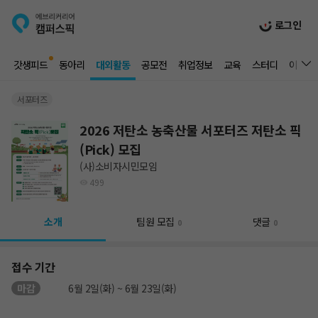
로그인
갓생피드
동아리
대외활동
공모전
취업정보
교육
스터디
이벤트
서포터즈
2026 저탄소 농축산물 서포터즈 저탄소 픽
(Pick) 모집
(사)소비자시민모임
499
소개
팀원 모집
댓글
0
0
접수 기간
마감
6월 2일(화) ~ 6월 23일(화)