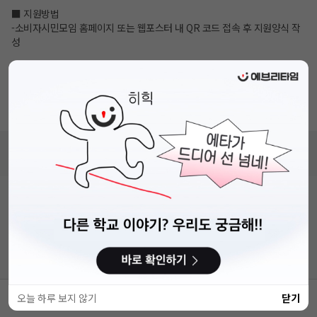
■ 지원방법
-소비자시민모임 홈페이지 또는 웹포스터 내 QR 코드 접속 후 지원양식 작
성
■ 선정 결과발표
- 2026년 6월 30일(화) 소비자시민모임 홈페이지 발표 예정
■ 문의전화 : 02-739-5443 (소비자시민모임)
비누커리어 주식회사
서울특별시 마포구 양화로 113, 5층
사업자등록번호 : 572-87-02009
직업정보제공사업 신고번호 : J1203020250012
이용약관
개인정보처리방침
커뮤니티이용규칙
공지사항
문의하기
© 에브리커리어(캠퍼스픽)
오늘 하루 보지 않기
닫기
웹사이트 바로가기
스크랩
공유