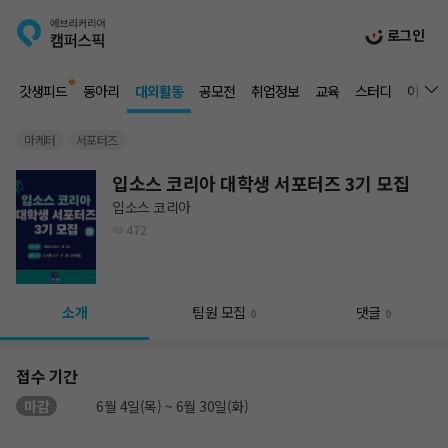
로그인
갓생피드
동아리
대외활동
공모전
취업정보
교육
스터디
이벤트
마케터
서포터즈
입소스 코리아 대학생 서포터즈 3기 모집
입소스 코리아
472
소개
팀원 모집
댓글
0
0
접수 기간
마감
6월 4일(목) ~ 6월 30일(화)