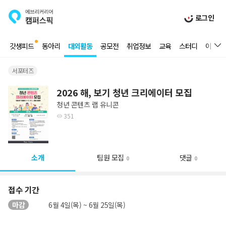
로그인
갓생피드
동아리
대외활동
공모전
취업정보
교육
스터디
이벤트
서포터즈
2026 해, 보기 청년 크리에이터 모집
청년 콘텐츠 랩 유니콘
351
소개
팀원 모집
댓글
0
0
접수 기간
마감
6월 4일(목) ~ 6월 25일(목)