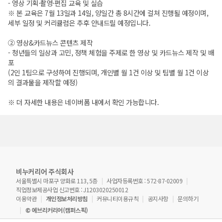
- 영상 기획·촬영·편집 교육 및 실습
※ 본 교육은 7월 13일과 14일, 양일간 총 8시간에 걸쳐 진행될 예정이며,
세부 일정 및 커리큘럼은 추후 안내드릴 예정입니다.
② 영상&카드뉴스 콘텐츠 제작
- 청년들의 일상과 고민, 정책 체험을 주제로 한 영상 및 카드뉴스 제작 및 배
포
(2인 1팀으로 구성하여 진행되며, 개인별 월 1건 이상 및 팀별 월 1건 이상
의 결과물을 제작할 예정)
※ 더 자세한 내용은 네이버폼 내에서 확인 가능합니다.
비누커리어 주식회사
서울특별시 마포구 양화로 113, 5층
사업자등록번호 : 572-87-02009
직업정보제공사업 신고번호 : J1203020250012
이용약관
개인정보처리방침
커뮤니티이용규칙
공지사항
문의하기
© 에브리커리어(캠퍼스픽)