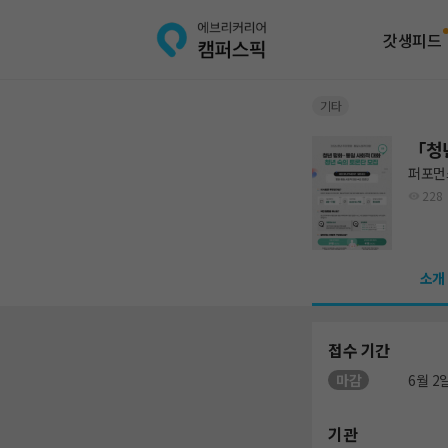
갓생피드
기타
「청년
퍼포먼
228
소개
접수 기간
마감
6월 2일
기관