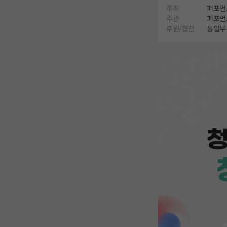
주최
퍼포먼
주관
퍼포먼
후원/협찬
통일부