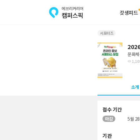
갓생피드
서포터즈
20
문화체
1,10
소개
접수 기간
마감
5월 28
기관