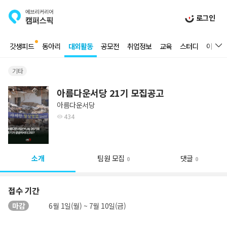
로그인
갓생피드
동아리
대외활동
공모전
취업정보
교육
스터디
이벤트
기타
아름다운서당 21기 모집공고
아름다운서당
434
소개
팀원 모집
댓글
0
0
접수 기간
마감
6월 1일(월) ~ 7월 10일(금)