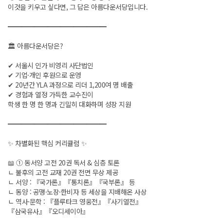
이것을 키우고 싶다면, 그 답은 아름다운서당입니다.
━━━━━━━━━━━━━━━
🏛 아름다운서당은?
✔ 서울시 인가 비영리 사단법인
✔ 기업·개인 후원으로 운영
✔ 20년간 YLA 과정으로 리더 1,200여 명 배출
✔ 경험과 열정 가득한 교수진이
학생 한 명 한 명과 긴밀히 대화하며 성장 지원
━━━━━━━━━━━━━━━
✨ 차별화된 핵심 커리큘럼 ✨
📖 ① 동서양 고전 20권 독서 & 심층 토론
ㄴ 불후의 고전 교재 20권 전면 무상 제공
ㄴ 서양 : 『국가론』『통치론』『국부론』 등
ㄴ 동양 : 공맹·노장·한비자 등 세상을 지배해온 사상
ㄴ 역사·문학 : 『플루타크 영웅전』『사기열전』
『삼국유사』『오디세이아』