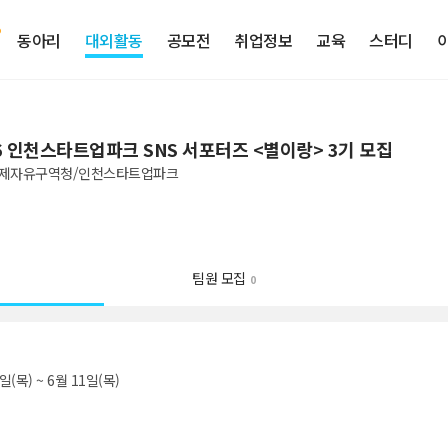
동아리
대외활동
공모전
취업정보
교육
스터디
6 인천스타트업파크 SNS 서포터즈 <별이랑> 3기 모집
제자유구역청/인천스타트업파크
팀원 모집
0
일(목) ~ 6월 11일(목)