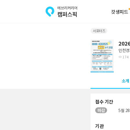
갓생피드
서포터즈
202
인천경
174
소개
접수 기간
마감
5월 28
기관