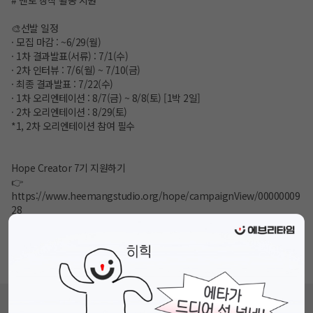
🎨선발 일정
· 모집 마감 : ~6/29(월)
· 1차 결과발표(서류) : 7/1(수)
· 2차 인터뷰 : 7/6(월) ~ 7/10(금)
· 최종 결과발표 : 7/22(수)
· 1차 오리엔테이션 : 8/7(금) ~ 8/8(토) [1박 2일]
· 2차 오리엔테이션 : 8/29(토)
*1, 2차 오리엔테이션 참여 필수
Hope Creator 7기 지원하기
👉
https://www.heemangstudio.org/hope/campaignView/00000009
28
문의
👉 Hope Creator 카카오톡 채널
(
https://pf.kakao.com/_QGMExj/chat
)