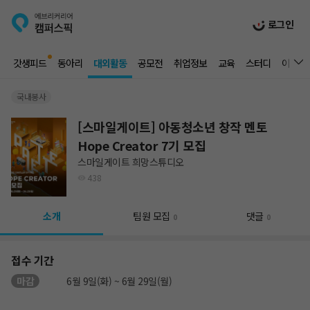
로그인
갓생피드
동아리
대외활동
공모전
취업정보
교육
스터디
이벤트
국내봉사
[스마일게이트] 아동청소년 창작 멘토
Hope Creator 7기 모집
스마일게이트 희망스튜디오
438
소개
팀원 모집
댓글
0
0
접수 기간
마감
6월 9일(화) ~ 6월 29일(월)