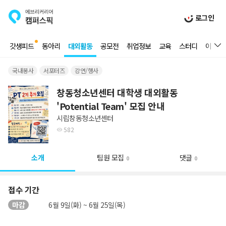
로그인
갓생피드
동아리
대외활동
공모전
취업정보
교육
스터디
이벤트
국내봉사
서포터즈
강연/행사
창동청소년센터 대학생 대외활동
'Potential Team' 모집 안내
시립창동청소년센터
582
소개
팀원 모집
댓글
0
0
접수 기간
마감
6월 9일(화) ~ 6월 25일(목)