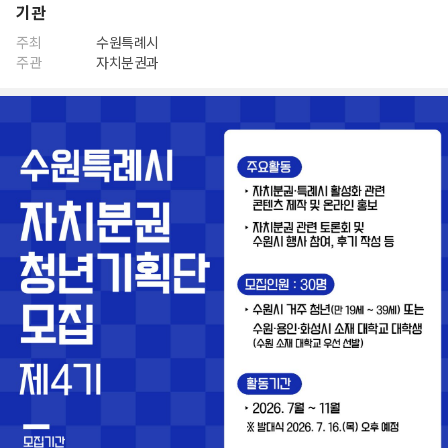
기관
주최
수원특례시
주관
자치분권과