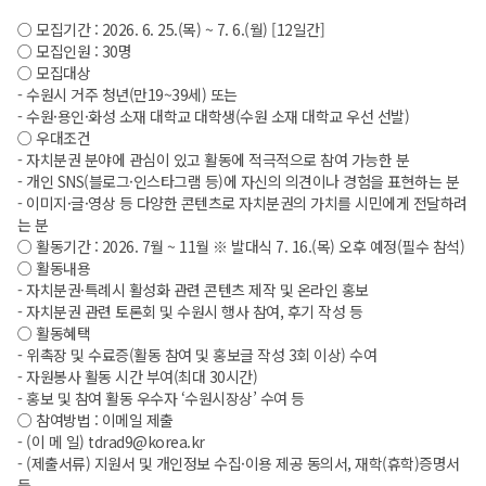
○ 모집기간 : 2026. 6. 25.(목) ~ 7. 6.(월) [12일간]
○ 모집인원 : 30명
○ 모집대상
- 수원시 거주 청년(만19~39세) 또는
- 수원·용인·화성 소재 대학교 대학생(수원 소재 대학교 우선 선발)
○ 우대조건
- 자치분권 분야에 관심이 있고 활동에 적극적으로 참여 가능한 분
- 개인 SNS(블로그·인스타그램 등)에 자신의 의견이나 경험을 표현하는 분
- 이미지·글·영상 등 다양한 콘텐츠로 자치분권의 가치를 시민에게 전달하려
는 분
○ 활동기간 : 2026. 7월 ~ 11월 ※ 발대식 7. 16.(목) 오후 예정(필수 참석)
○ 활동내용
- 자치분권·특례시 활성화 관련 콘텐츠 제작 및 온라인 홍보
- 자치분권 관련 토론회 및 수원시 행사 참여, 후기 작성 등
○ 활동혜택
- 위촉장 및 수료증(활동 참여 및 홍보글 작성 3회 이상) 수여
- 자원봉사 활동 시간 부여(최대 30시간)
- 홍보 및 참여 활동 우수자 ‘수원시장상’ 수여 등
○ 참여방법 : 이메일 제출
- (이 메 일) tdrad9@korea.kr
- (제출서류) 지원서 및 개인정보 수집·이용 제공 동의서, 재학(휴학)증명서
등