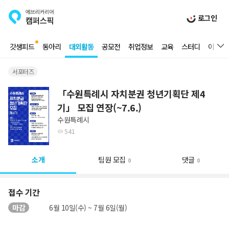
로그인
갓생피드
동아리
대외활동
공모전
취업정보
교육
스터디
이벤트
서포터즈
「수원특례시 자치분권 청년기획단 제4
기」 모집 연장(~7.6.)
수원특례시
541
소개
팀원 모집
댓글
0
0
접수 기간
마감
6월 10일(수) ~ 7월 6일(월)