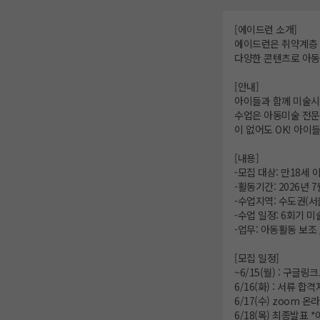
[에이드런 소개]
에이드런은 취약계층 아
다양한 콘텐츠로 아동
[안내]
아이들과 함께 미술시
수업은 아동미술 전문
이 없어도 OK! 아이
[내용]
-모집 대상: 만18세
-활동기간: 2026년 7
-수업지역: 수도권(서
-수업 일정: 6회기 미
-업무: 아동활동 보조 
[모집 일정]
~6/15(월) : 구글링
6/16(화) : 서류 
6/17(수) zoom 온
6/18(목) 최종발표 