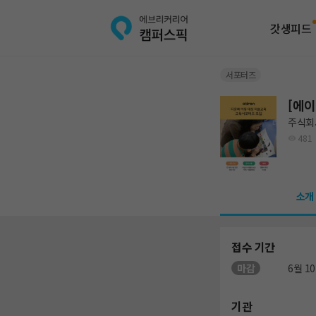
갓생피드
서포터즈
[에
주식회
481
소개
접수 기간
마감
6월 10
기관