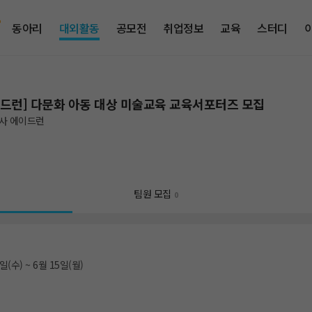
동아리
대외활동
공모전
취업정보
교육
스터디
이드런] 다문화 아동 대상 미술교육 교육서포터즈 모집
사 에이드런
팀원 모집
0
일(수) ~ 6월 15일(월)