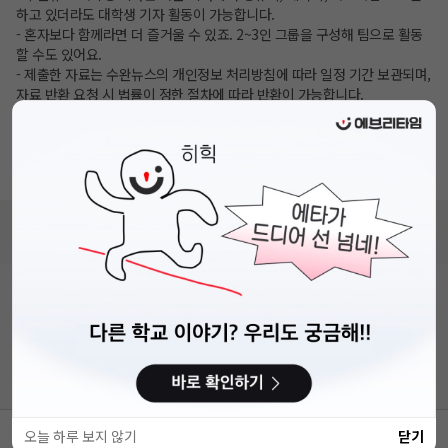
하고 있더라도 대학생 기자 활동이 가능합니다.
- 혼자보다 함께라면 더 즐거울 수 있죠. 2~3인 그룹을 구성해 팀으로 활동
할 수도 있어요.
- 제출한 자료는 수완뉴스의 개인정보 처리방침에 따라 일정 기간 보관되며,
자료 반환 요청 시 법률이 정한 절차에 따라 반환이 가능합니다.
- 본 프로그램의 활동은 참가자의 역량, 참여도, 관심 분야 등에 따라 달라지
며 개인별 성취 수준이나 활동 결과에 영향을 미칠 수 있습니다.
- 만약 군입대를 앞두고 있는 상황이라면, 대학생 기자로 활동하는 데 일정
제약이 발생할 수 있으며, 수완뉴스는 책임지지 않습니다.
비누커리어 주식회사
서울특별시 마포구 양화로 113, 5층
사업자등록번호 : 572-87-02009
직업정보제공사업 신고번호 : J1203020250012
이용약관
개인정보처리방침
커뮤니티이용규칙
공지사항
문의하기
© 에브리커리어(캠퍼스픽)
오늘 하루 보지 않기
닫기
웹사이트 바로가기
스크랩
공유