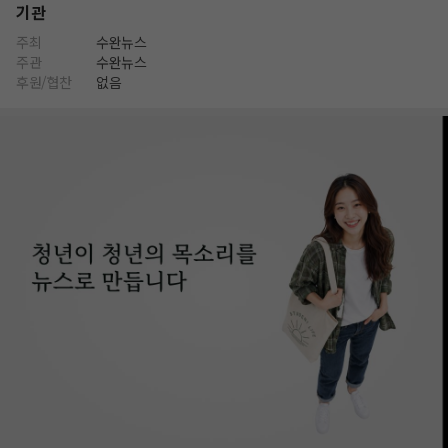
기관
주최
수완뉴스
주관
수완뉴스
후원/협찬
없음