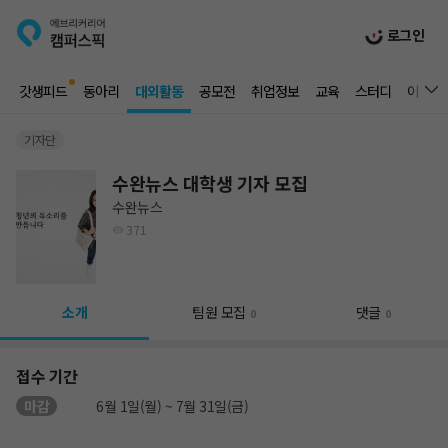
로그인
갓생피드
동아리
대외활동
공모전
취업정보
교육
스터디
이벤트
기자단
수완뉴스 대학생 기자 모집
수완뉴스
371
소개
팀원 모집
댓글
0
0
접수 기간
마감
6월 1일(월) ~ 7월 31일(금)