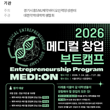
기관
주최
경기시흥SNU제약바이오인력양성센터
주관
대한약학대학학생협회