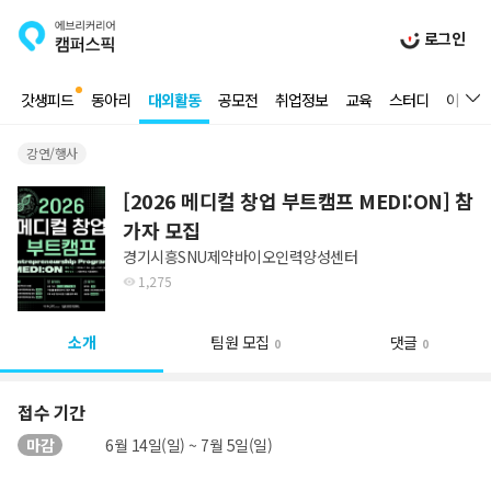
로그인
갓생피드
동아리
대외활동
공모전
취업정보
교육
스터디
이벤트
강연/행사
[2026 메디컬 창업 부트캠프 MEDI:ON] 참
가자 모집
경기시흥SNU제약바이오인력양성센터
1,275
소개
팀원 모집
댓글
0
0
접수 기간
마감
6월 14일(일) ~ 7월 5일(일)