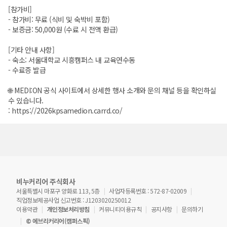
[참가비]
- 참가비: 무료 (식비 및 숙박비 포함)
- 보증금: 50,000원 (수료 시 전액 환급)
[기타 안내 사항]
- 숙소: 서울대학교 시흥캠퍼스 내 교육연수동
- 수료증 발급
🌐 MEDI:ON 공식 사이트에서 상세한 행사 소개와 문의 채널 등을 확인하실
수 있습니다.
:
https://2026kpsamedion.carrd.co/
비누커리어 주식회사
서울특별시 마포구 양화로 113, 5층
사업자등록번호 : 572-87-02009
직업정보제공사업 신고번호 : J1203020250012
이용약관
개인정보처리방침
커뮤니티이용규칙
공지사항
문의하기
© 에브리커리어(캠퍼스픽)