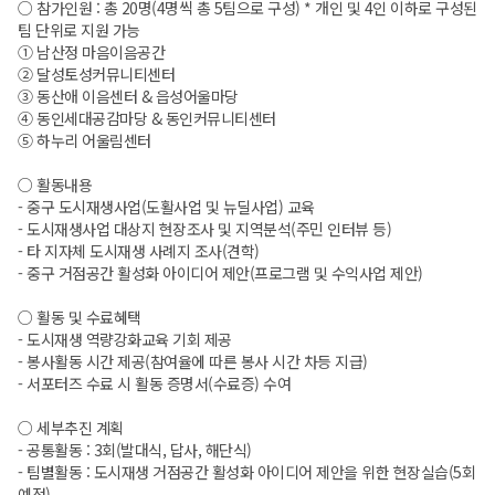
○ 참가인원 : 총 20명(4명씩 총 5팀으로 구성) * 개인 및 4인 이하로 구성된
팀 단위로 지원 가능
① 남산정 마음이음공간
② 달성토성커뮤니티센터
③ 동산애 이음센터 & 읍성어울마당
④ 동인세대공감마당 & 동인커뮤니티센터
⑤ 하누리 어울림센터
○ 활동내용
- 중구 도시재생사업(도활사업 및 뉴딜사업) 교육
- 도시재생사업 대상지 현장조사 및 지역분석(주민 인터뷰 등)
- 타 지자체 도시재생 사례지 조사(견학)
- 중구 거점공간 활성화 아이디어 제안(프로그램 및 수익사업 제안)
○ 활동 및 수료혜택
- 도시재생 역량강화교육 기회 제공
- 봉사활동 시간 제공(참여율에 따른 봉사 시간 차등 지급)
- 서포터즈 수료 시 활동 증명서(수료증) 수여
○ 세부추진 계획
- 공통활동 : 3회(발대식, 답사, 해단식)
- 팀별활동 : 도시재생 거점공간 활성화 아이디어 제안을 위한 현장실습(5회
예정)