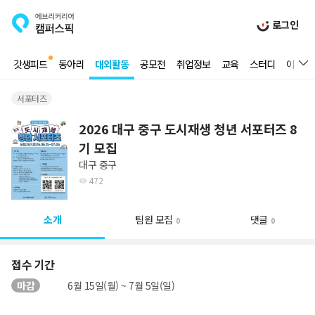
로그인
갓생피드
동아리
대외활동
공모전
취업정보
교육
스터디
이벤트
서포터즈
2026 대구 중구 도시재생 청년 서포터즈 8
기 모집
대구 중구
472
소개
팀원 모집
댓글
0
0
접수 기간
마감
6월 15일(월) ~ 7월 5일(일)