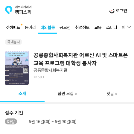
로그인
갓생피드
동아리
대외활동
공모전
취업정보
교육
스터디
이벤트
국내봉사
공릉종합사회복지관 어르신 AI 및 스마트폰
교육 프로그램 대학생 봉사자
공릉종합사회복지관
503
소개
팀원 모집
댓글
0
0
접수 기간
마감
6월 16일(화) ~ 6월 30일(화)