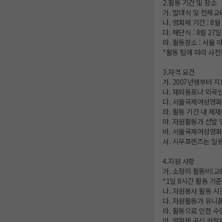
2.활동 기간 및 장소
가. 발대식 및 전체교육
나. 영화제 기간 : 8월 
다. 해단식 : 8월 27일
라. 활동장소 : 서울
*활동 팀에 따라 사전
3.자격 요건
가. 2007년생부터 지
나. 재외동포나 외국
다. 서울국제여성영화
라. 활동 기간 내 체
마. 자원활동가 선발 
바. 서울국제여성영화
사. 시우프렌즈는 일용
4.지원 사항
가. 소정의 활동비(교
*1일 8시간 활동 기준
나. 자원봉사 활동 시
다. 자원활동가 유니폼
라. 활동으로 인한 수
마. 영화제 공식 카탈