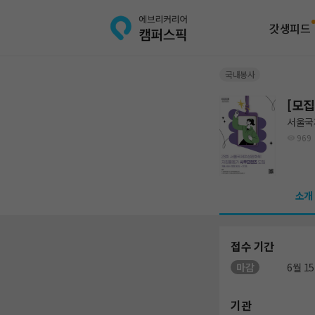
갓생피드
국내봉사
[모집
서울국
969
소개
접수 기간
마감
6월 15
기관