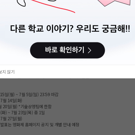
여성영화제가 다가오는 8월 20일 ~ 8월 26일 개최됩니다.
보지 않기
 함께 나눌 “시우프렌즈(SIWFFRIENDS)” 여러분을 기다립니다.
15일(월) ~ 7월 5일(일) 23:59 마감
7월 14일(화)
7월 20일(월) *기술상영팀에 한함
(화) ~ 7월 23일(목) 중 1일
7월 27일(월)
 발표는 영화제 홈페이지 공지 및 개별 안내 예정