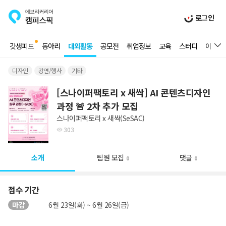
로그인
갓생피드
동아리
대외활동
공모전
취업정보
교육
스터디
이벤트
디자인
강연/행사
기타
[스나이퍼팩토리 x 새싹] AI 콘텐츠디자인
과정 🚨 2차 추가 모집
스나이퍼팩토리 x 새싹(SeSAC)
303
소개
팀원 모집
댓글
0
0
접수 기간
마감
6월 23일(화) ~ 6월 26일(금)