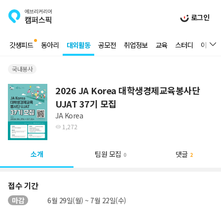
로그인
갓생피드
동아리
대외활동
공모전
취업정보
교육
스터디
이벤트
국내봉사
2026 JA Korea 대학생경제교육봉사단
UJAT 37기 모집
JA Korea
1,272
소개
팀원 모집
댓글
0
2
접수 기간
마감
6월 29일(월) ~ 7월 22일(수)