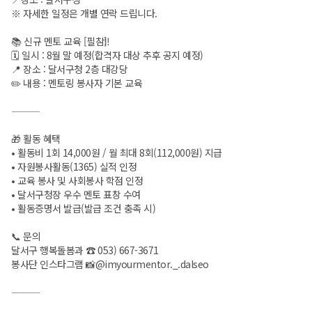
※ 자세한 일정은 개별 연락 드립니다.
📚 신규 멘토 교육 [필참‼️]
🗓 일시 : 8월 말 예정(합격자 대상 추후 공지 예정)
📍 장소 : 달서구청 2층 대강당
✏️ 내용 : 멘토링 봉사자 기본 교육
⸻
🎁 활동 혜택
• 활동비 1회 14,000원 / 월 최대 8회(112,000원) 지급
• 자원봉사활동(1365) 실적 인정
• 교육 봉사 및 사회봉사 학점 인정
• 달서구청장 우수 멘토 표창 수여
• 활동증명서 발급(발급 조건 충족 시)
📞 문의
달서구 행복돌봄과 ☎ 053) 667-3671
봉사단 인스타그램 📸@imyourmentor._.dalseo
⸻