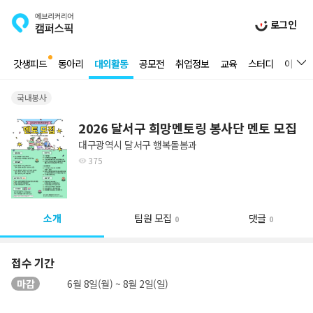
로그인
갓생피드
동아리
대외활동
공모전
취업정보
교육
스터디
이벤트
국내봉사
2026 달서구 희망멘토링 봉사단 멘토 모집
대구광역시 달서구 행복돌봄과
375
소개
팀원 모집
댓글
0
0
접수 기간
마감
6월 8일(월) ~ 8월 2일(일)