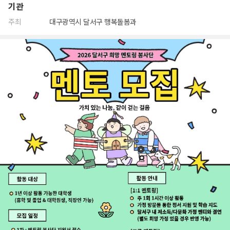
기관
주최
대구광역시 달서구 행복돌봄과