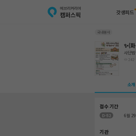
갓생피드
국내봉사
✨(
사단법
242
소개
접수 기간
D-52
6월 29
기관