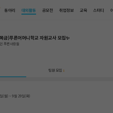
동아리
대외활동
공모전
취업정보
교육
스터디
화목금)푸른어머니학교 자원교사 모집✨
인 푸른사람들
팀원 모집
1
일(월) ~ 9월 29일(화)