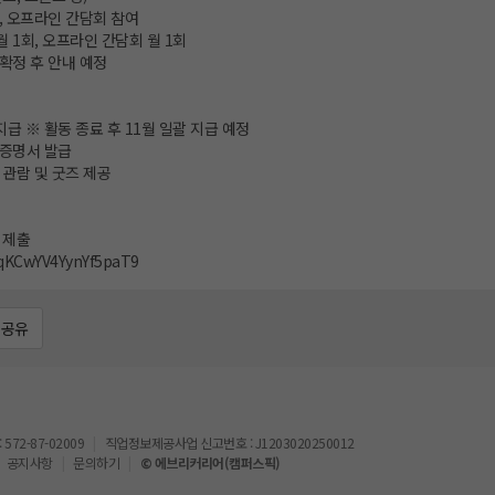
후, 오프라인 간담회 참여
월 1회, 오프라인 간담회 월 1회
 확정 후 안내 예정
 지급 ※ 활동 종료 후 11월 일괄 지급 예정
동증명서 발급
 관람 및 굿즈 제공
 제출
/qKCwYV4YynYf5paT9
공유
72-87-02009
직업정보제공사업 신고번호 : J1203020250012
공지사항
문의하기
© 에브리커리어(캠퍼스픽)