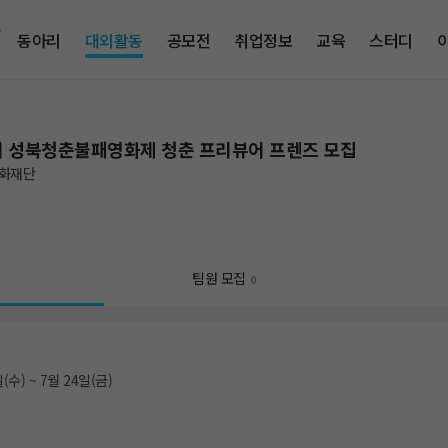
동아리
대외활동
공모전
취업정보
교육
스터디
회 성북청춘불패영화제 청춘 프리뷰어 프렌즈 모집
화재단
팀원 모집
0
(수) ~ 7월 24일(금)