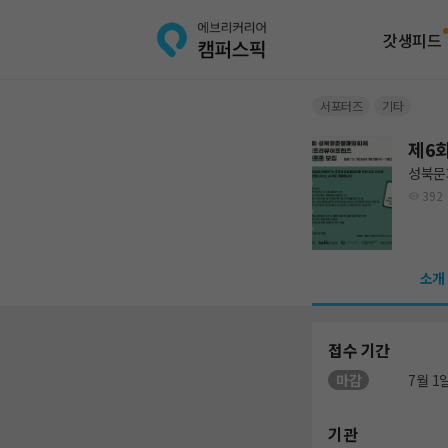
갓생피드
서포터즈
기타
제6
성북문
392
소개
접수 기간
마감
7월 1일
기관