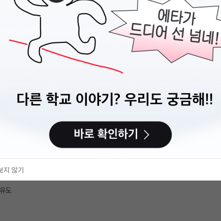
영화제 자원활동가 '씨앗프렌즈' 모집
7월 1일(수) - 7월 21일(화)
: 7월 24일(금)
30일(목)
월 3일(월)
은 변동될 수 있습니다.
 및 문의 응대
보지 않기
 유도