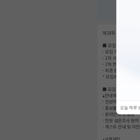
제18회 서울국제건축
■ 모집 일정
- 모집 기간: 2026년 
- 1차 서류 합격자 발표
- 2차 면접 심사: 7월 
- 최종 합격자 발표: 8
* 모집과 관련된 일정
■ 모집 분야
▴안내데스크팀
- 전반적인 행사 안내
오늘 하루 
- 홍보물 배포
- 온라인 상영 홍보
- 현장 설문조사 참여
- 게스트 안내 및 의전
▴상영관팀