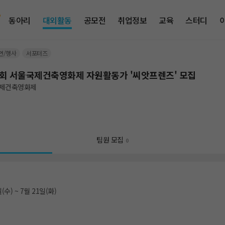
동아리
대외활동
공모전
취업정보
교육
스터디
연/행사
서포터즈
8회 서울국제건축영화제 자원활동가 '씨앗프렌즈' 모집
제건축영화제
팀원 모집
0
(수) ~ 7월 21일(화)