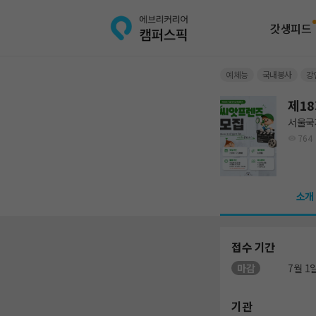
갓생피드
예체능
국내봉사
강
제1
서울국
764
소개
접수 기간
마감
7월 1일
기관