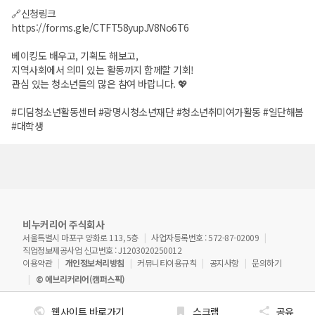
🔗신청링크
https://forms.gle/CTFT58yupJV8No6T6
베이킹도 배우고, 기획도 해보고,
지역사회에서 의미 있는 활동까지 함께할 기회!
관심 있는 청소년들의 많은 참여 바랍니다. 💖
#디딤청소년활동센터 #광명시청소년재단 #청소년취미여가활동 #일단해봄
#대학생
비누커리어 주식회사
서울특별시 마포구 양화로 113, 5층
사업자등록번호 : 572-87-02009
직업정보제공사업 신고번호 : J1203020250012
이용약관
개인정보처리방침
커뮤니티이용규칙
공지사항
문의하기
© 에브리커리어(캠퍼스픽)
웹사이트 바로가기
스크랩
공유