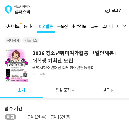
로그인
갓생피드
동아리
대외활동
공모전
취업정보
교육
스터디
이벤트
국내봉사
서포터즈
2026 청소년취미여가활동 「일단해봄」
대학생 기획단 모집
광명시청소년재단 디딤청소년활동센터
1,348
소개
팀원 모집
댓글
0
0
접수 기간
마감
7월 1일(수) ~ 7월 16일(목)