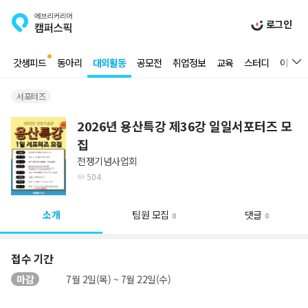
로그인
갓생피드
동아리
대외활동
공모전
취업정보
교육
스터디
이벤트
서포터즈
2026년 용산특강 제36강 일일서포터즈 모
집
전쟁기념사업회
504
소개
팀원 모집
댓글
0
0
접수 기간
마감
7월 2일(목) ~ 7월 22일(수)