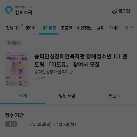
로그인
갓생피드
동아리
대외활동
공모전
취업정보
교육
스터디
이벤트
국내봉사
송파인성장애인복지관 장애청소년 1:1 멘
토링 「위드유」 참여자 모집
송파인성장애인복지관
297
소개
팀원 모집
댓글
0
0
접수 기간
마감
6월 30일(화) ~ 7월 9일(목)