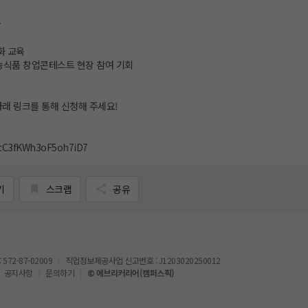
급
화 교육
및 농식품 창업콘테스트 현장 참여 기회
아래 링크를 통해 신청해 주세요!
e/cC3fKWh3oF5oh7iD7
기
스크랩
공유
72-87-02009
직업정보제공사업 신고번호 : J1203020250012
공지사항
문의하기
© 에브리커리어(캠퍼스픽)