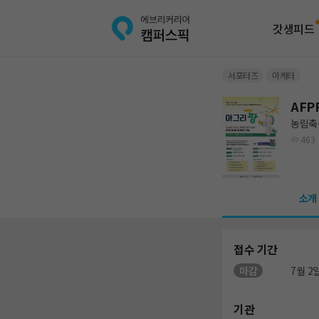
갓생피드
서포터즈
마케터
AFP
농림축
463
소개
접수 기간
마감
7월 2일
기관