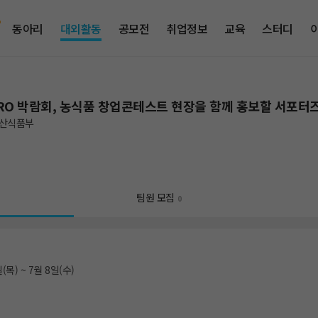
동아리
대외활동
공모전
취업정보
교육
스터디
RO 박람회, 농식품 창업콘테스트 현장을 함께 홍보할 서포터
산식품부
팀원 모집
0
(목) ~ 7월 8일(수)