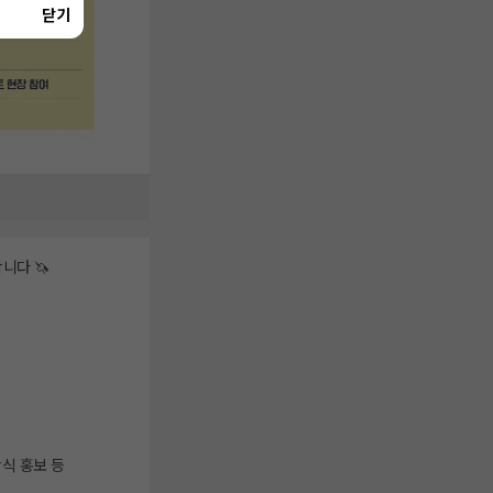
닫기
니다 🦄
상식 홍보 등